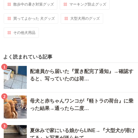
散歩中の暑さ対策グッズ
マーキング防止グッズ
買ってよかった 犬グッズ
大型犬用のグッズ
その他犬用品
よく読まれている記事
1
配達員から届いた『置き配完了通知』→確認す
ると、写っていたのは荷…
2
母犬と赤ちゃんワンコが『軽トラの荷台』に乗
った結果→通ったら二度…
3
夏休みで家にいる娘からLINE→『大型犬が溶け
てる』と写真が送られて…