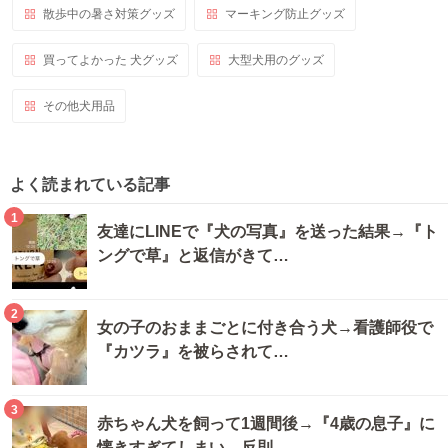
散歩中の暑さ対策グッズ
マーキング防止グッズ
買ってよかった 犬グッズ
大型犬用のグッズ
その他犬用品
よく読まれている記事
1
友達にLINEで『犬の写真』を送った結果→『ト
ングで草』と返信がきて…
2
女の子のおままごとに付き合う犬→看護師役で
『カツラ』を被らされて…
3
赤ちゃん犬を飼って1週間後→『4歳の息子』に
懐きすぎてしまい…反則…