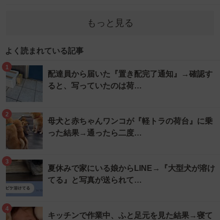
もっと見る
よく読まれている記事
1
配達員から届いた『置き配完了通知』→確認す
ると、写っていたのは荷…
2
母犬と赤ちゃんワンコが『軽トラの荷台』に乗
った結果→通ったら二度…
3
夏休みで家にいる娘からLINE→『大型犬が溶け
てる』と写真が送られて…
4
キッチンで作業中、ふと足元を見た結果→寝て