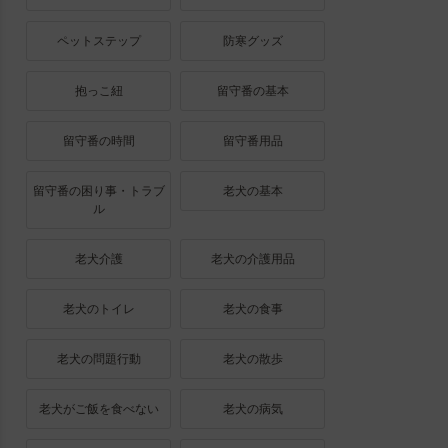
ペットステップ
防寒グッズ
抱っこ紐
留守番の基本
留守番の時間
留守番用品
留守番の困り事・トラブ
老犬の基本
ル
老犬介護
老犬の介護用品
老犬のトイレ
老犬の食事
老犬の問題行動
老犬の散歩
老犬がご飯を食べない
老犬の病気