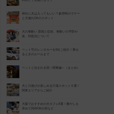
利用して里親になろう
神社に犬は入ってもいい？参拝時のマナー
と犬連れOKのスポット
犬の車酔い 原因と症状、車酔いの予防や
薬、対処法について
ペット可のレンタカーを9社ご紹介！乗せ
るときのルールまで
ペットと泊まれる宿～関東編～（まとめ）
犬と川遊びが楽しめる穴場スポット６選！
関東エリアからご紹介
大阪でおすすめの犬カフェ8選！癒やしを
求めて同伴OKの所など