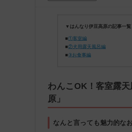
▼はんなり伊豆高原の記事一覧
■
①客室編
■
②犬用露天風呂編
■
③お食事編
わんこOK！客室露
原」
なんと言っても魅力的な