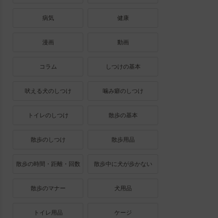
病気
健康
漫画
動画
コラム
しつけの基本
吠える犬のしつけ
噛み癖のしつけ
トイレのしつけ
散歩の基本
散歩のしつけ
散歩用品
散歩の時間・距離・回数
散歩中に犬が歩かない
散歩のマナー
犬用品
トイレ用品
ケージ