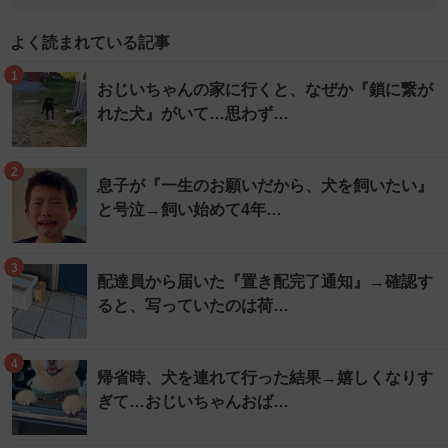
よく読まれている記事
1
おじいちゃんの家に行くと、なぜか『鎖に繋が
れた犬』がいて…思わず…
2
息子が『一生のお願いだから、犬を飼いたい』
と号泣→飼い始めて4年…
3
配達員から届いた『置き配完了通知』→確認す
ると、写っていたのは荷…
4
帰省時、犬を連れて行った結果→嬉しくなりす
ぎて…おじいちゃんおば…