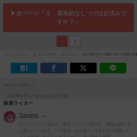
▶次ページ「５．基本的なしつけはお済みで
すか？」
1
2
わんちゃんホンポ
暮らしの情報
お出かけ
犬と初めて行く場所に出かける時に必
合わせて読みたい
この記事を読んだあなたにおすすめ
執筆ライター
Sarang
さん
ポメラニアンの女の子、柴犬ミックスの男の子、黒猫の男の子
と暮らしています。二十数年、犬と暮らしてきた中で経験した