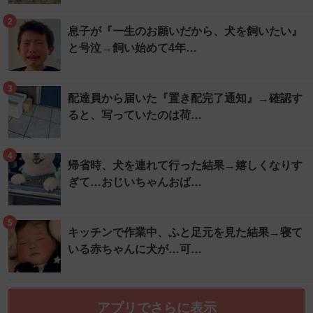
2
息子が『一生のお願いだから、犬を飼いたい』
と号泣→飼い始めて4年…
3
配達員から届いた『置き配完了通知』→確認す
ると、写っていたのは荷…
4
帰省時、犬を連れて行った結果→嬉しくなりす
ぎて…おじいちゃんおば…
5
キッチンで作業中、ふと足元を見た結果→寝て
いる赤ちゃんに犬が…可…
アプリでさらに表示