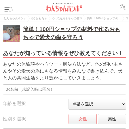
わんちゃんホンポ
おもちゃ
犬用おもちゃの基本
簡単！100円ショップの…
コ
簡単！100円ショップの材料で作るおも
ちゃで愛犬の歯を守ろう
あなたが知っている情報をぜひ教えてください！
あなたの体験談やハウツー・解決方法など、他の飼い主さ
んやその愛犬の為にもなる情報をみんなで書き込んで、犬
と人の共同生活をより豊かにしていきましょう。
年齢を選択
性別を選択
女性
男性