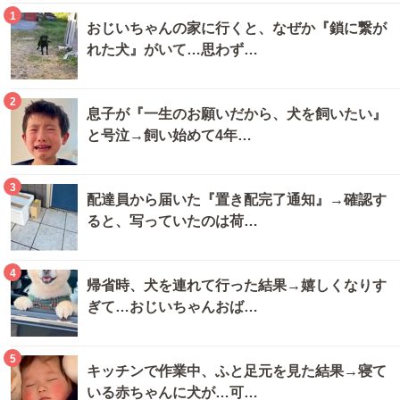
1
おじいちゃんの家に行くと、なぜか『鎖に繋が
れた犬』がいて…思わず…
2
息子が『一生のお願いだから、犬を飼いたい』
と号泣→飼い始めて4年…
3
配達員から届いた『置き配完了通知』→確認す
ると、写っていたのは荷…
4
帰省時、犬を連れて行った結果→嬉しくなりす
ぎて…おじいちゃんおば…
5
キッチンで作業中、ふと足元を見た結果→寝て
いる赤ちゃんに犬が…可…