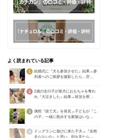
よく読まれている記事
結婚式に『犬も参加させた』結果→参
1
列者へのご挨拶を撮影したら…空…
2歳の女の子が柴犬におもちゃを奪わ
2
れ『大泣きした』結果→状況を察…
偶然『捨て犬』を発見→子どもが『こ
3
の子、一緒に散歩する家族はいな…
ドッグランに遊びに来た子犬→『全然
4
走らないな』と思い、顔を見たら…