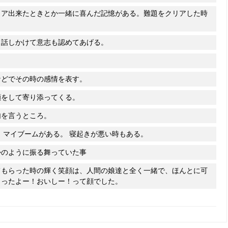
リア出来たときとか一緒に喜んだ記憶がある。難題をクリアした時
日話しかけて意志も認めてあげる。
どでその時の感情を表す。
顔をして寄り添ってくる。
句を言うところ。
、マイブームがある。 寝起きが悪い時もある。
かのように振る舞っていた事
てもらった時の輝く笑顔は、人間の娘達と全く一緒で、ほんとに可
らったよー！おいしー！って顔でした。