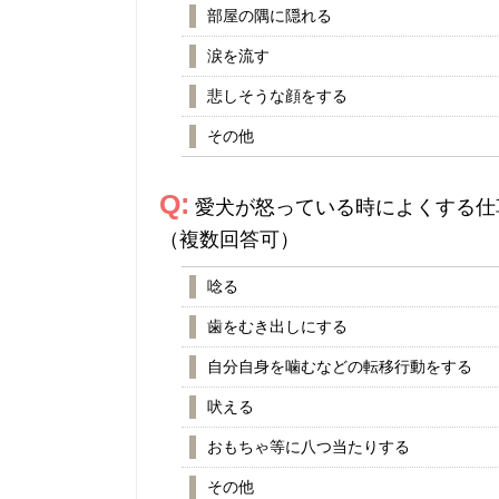
部屋の隅に隠れる
涙を流す
悲しそうな顔をする
その他
Q:
愛犬が怒っている時によくする仕
（複数回答可）
唸る
歯をむき出しにする
自分自身を噛むなどの転移行動をする
吠える
おもちゃ等に八つ当たりする
その他