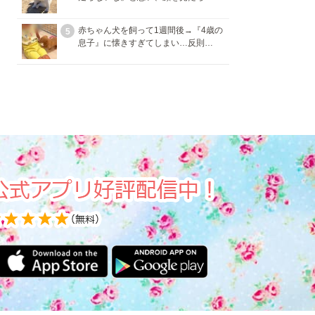
赤ちゃん犬を飼って1週間後→『4歳の
5
息子』に懐きすぎてしまい…反則…