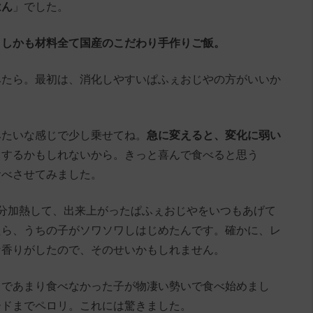
はん
」でした。
、しかも材料全て国産のこだわり手作りご飯。
みたら。最初は、消化しやすいぱふぇおじやの方がいいか
みたいな感じで少し乗せてね。
急に変えると、変化に弱い
りするかもしれないから。きっと喜んで食べると思う
食べさせてみました。
分加熱して、出来上がったぱふぇおじやをいつもあげて
たら、うちの子がソワソワしはじめたんです。確かに、レ
な香りがしたので、そのせいかもしれません。
まであまり食べなかった子が物凄い勢いで食べ始めまし
ードまでペロリ。これには驚きました。