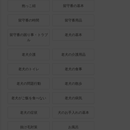
抱っこ紐
留守番の基本
留守番の時間
留守番用品
留守番の困り事・トラブ
老犬の基本
ル
老犬介護
老犬の介護用品
老犬のトイレ
老犬の食事
老犬の問題行動
老犬の散歩
老犬がご飯を食べない
老犬の病気
老犬の症状
犬のお手入れの基本
抜け毛対策
お風呂