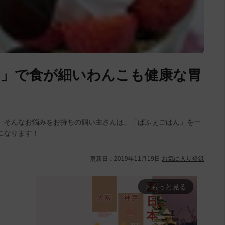
ん」で食が細いわんこも健康な胃
。そんなお悩みをお持ちの飼い主さんは、「ぱふぇごはん」を一
になります！
更新日：
2019年11月19日
お気に入り登録
もっと見る
arrow_forward_ios