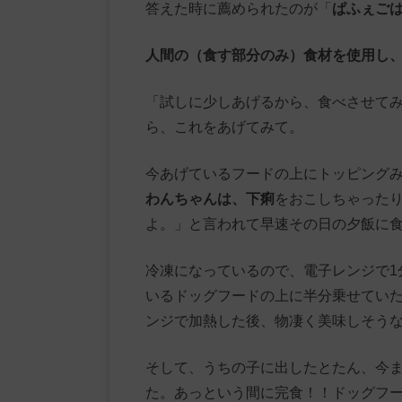
答えた時に薦められたのが「
ぱふぇご
人間の（食す部分のみ）食材を使用し
「試しに少しあげるから、食べさせて
ら、これをあげてみて。
今あげているフードの上にトッピング
わんちゃんは、下痢
をおこしちゃった
よ。」と言われて早速その日の夕飯に
冷凍になっているので、電子レンジで1
いるドッグフードの上に半分乗せてい
ンジで加熱した後、物凄く美味しそう
そして、うちの子に出したとたん、今
た。あっという間に完食！！ドッグフ