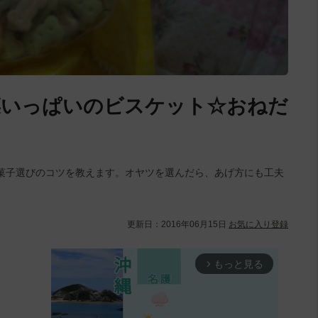
菜いっぱいのビスケット☆おねだ
菓子選びのコツを教えます。オヤツを選んだら、あげ方にも工夫
更新日：
2016年06月15日
お気に入り登録
もっと見る
arrow_forward_ios