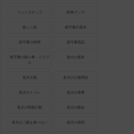
ペットステップ
防寒グッズ
抱っこ紐
留守番の基本
留守番の時間
留守番用品
留守番の困り事・トラブ
老犬の基本
ル
老犬介護
老犬の介護用品
老犬のトイレ
老犬の食事
老犬の問題行動
老犬の散歩
老犬がご飯を食べない
老犬の病気