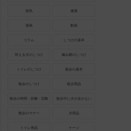
病気
健康
漫画
動画
コラム
しつけの基本
吠える犬のしつけ
噛み癖のしつけ
トイレのしつけ
散歩の基本
散歩のしつけ
散歩用品
散歩の時間・距離・回数
散歩中に犬が歩かない
散歩のマナー
犬用品
トイレ用品
ケージ