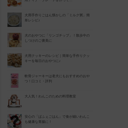
用ディナープレートを作って…
犬用手作りごはん懐かしの「ミルク粥」簡
単レシピ♪
犬のおやつに「リンゴチップ」！散歩中の
しつけのご褒美に
犬用クッキーのレシピ｜簡単な手作りクッ
キーを毎日のおやつに♪
軟骨ジャーキーは老犬にもおすすめのおや
つ！口コミ・評判
大人気！わんこのための料理教室
安心の「ぱふぇごはん」で食が細いわんこ
も健康な胃腸に！