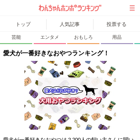
ランキングトップ
トップ
人気記事
投票する
投票に参加
芸能
エンタメ
おもしろ
用品
カテゴリ一覧
愛犬が一番好きなおやつランキング！
わんちゃんホンポ
アンケート
写真投稿
問い合わせ
閉じる
わんちゃんホンポTOPへ
愛犬が一番好きなおやつは？200人の飼い主さんに聞い