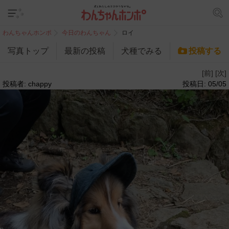
わんちゃんホンポ
今日のわんちゃん
ロイ
写真トップ
最新の投稿
犬種でみる
投稿する
[前]
[次]
投稿者: chappy
投稿日: 05/05