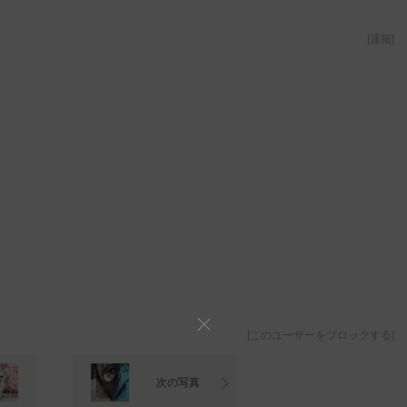
[
通報
]
[
このユーザーをブロックする
]
次の写真