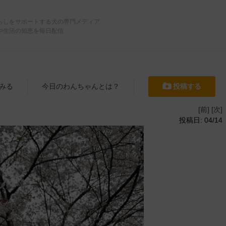
らしをサポートする犬の専門メディア
や生活の知恵を毎日配信
みる
今日のわんちゃんとは？
投稿する
[前]
[次]
投稿日: 04/14