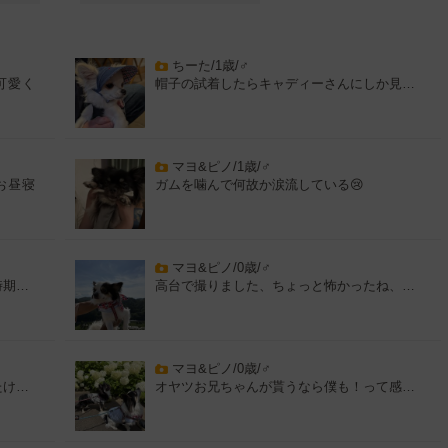
ちーた/1歳/♂
可愛く
帽子の試着したらキャディーさんにしか見…
マヨ&ピノ/1歳/♂
お昼寝
ガムを噛んで何故か涙流している😢
マヨ&ピノ/0歳/♂
時期…
高台で撮りました、ちょっと怖かったね、…
マヨ&ピノ/0歳/♂
たけ…
オヤツお兄ちゃんが貰うなら僕も！って感…