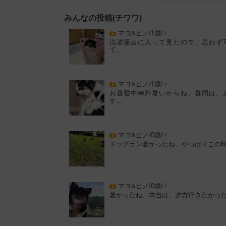
みんなの投稿(チワワ)
マヨ&ピノ/1歳/♂
洗濯籠🧺に入って見たので、思わず
て…
マヨ&ピノ/1歳/♂
お昼寝中💤外暑いからね、昼間は、
す…
マヨ&ピノ/0歳/♂
ドッグラン暑かったね、やっぱりこの
マヨ&ピノ/0歳/♂
暑かったね、本当は、夕方行きたかっ