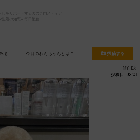
らしをサポートする犬の専門メディア
や生活の知恵を毎日配信
みる
今日のわんちゃんとは？
投稿する
[前]
[次]
投稿日: 02/01