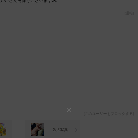
リマ-さん有難うございます✂️
[
通報
]
[
このユーザーをブロックする
]
次の写真