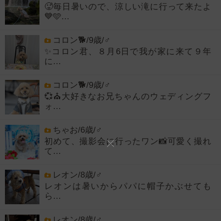
🥵毎日暑いので、涼しい滝に行って来たよ
💙🩵…
コロン🐕/9歳/♂
✨コロン君、８月6日で我が家に来て９年
に…
コロン🐕/9歳/♂
💞⛪大好きなお兄ちゃんのウェディングフ
ォ…
ちゃお/6歳/♂
初めて、撮影会に行ったワン📸可愛く撮れ
て…
レオン/8歳/♂
レオンは暑いからパパに帽子かぶせても
ら…
レオン/8歳/♂