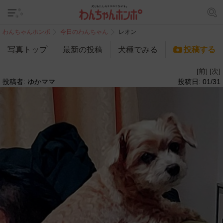
わんちゃんホンポ
今日のわんちゃん
レオン
写真トップ
最新の投稿
犬種でみる
投稿する
[前]
[次]
投稿者: ゆかママ
投稿日: 01/31