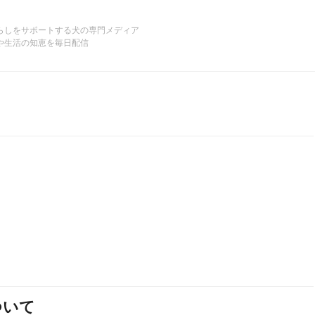
らしをサポートする犬の専門メディア
や生活の知恵を毎日配信
ついて