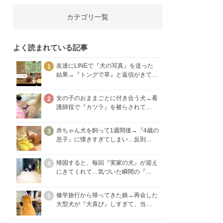
カテゴリ一覧
よく読まれている記事
友達にLINEで『犬の写真』を送った
1
結果→『トングで草』と返信がきて…
女の子のおままごとに付き合う犬→看
2
護師役で『カツラ』を被らされて…
赤ちゃん犬を飼って1週間後→『4歳の
3
息子』に懐きすぎてしまい…反則…
帰国すると、毎回『実家の犬』が迎え
4
にきてくれて…気づいた瞬間の『…
修学旅行から帰ってきた娘→再会した
5
大型犬が『大喜び』しすぎて、当…