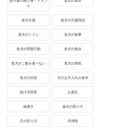
留守番の困り事・トラブ
老犬の基本
ル
老犬介護
老犬の介護用品
老犬のトイレ
老犬の食事
老犬の問題行動
老犬の散歩
老犬がご飯を食べない
老犬の病気
老犬の症状
犬のお手入れの基本
抜け毛対策
お風呂
歯磨き
歯石の取り方
爪の切り方
耳掃除