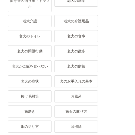
留守番の困り事・トラブ
老犬の基本
ル
老犬介護
老犬の介護用品
老犬のトイレ
老犬の食事
老犬の問題行動
老犬の散歩
老犬がご飯を食べない
老犬の病気
老犬の症状
犬のお手入れの基本
抜け毛対策
お風呂
歯磨き
歯石の取り方
爪の切り方
耳掃除