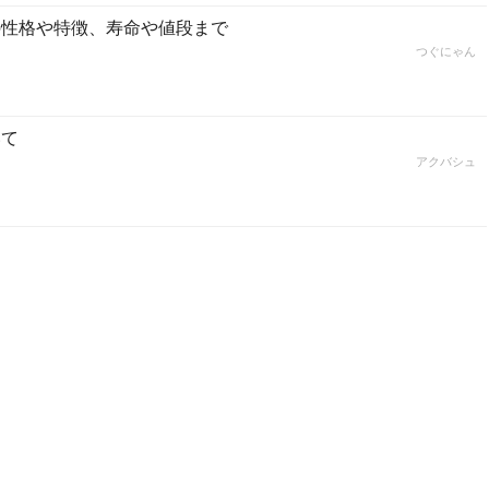
の性格や特徴、寿命や値段まで
つぐにゃん
いて
アクバシュ