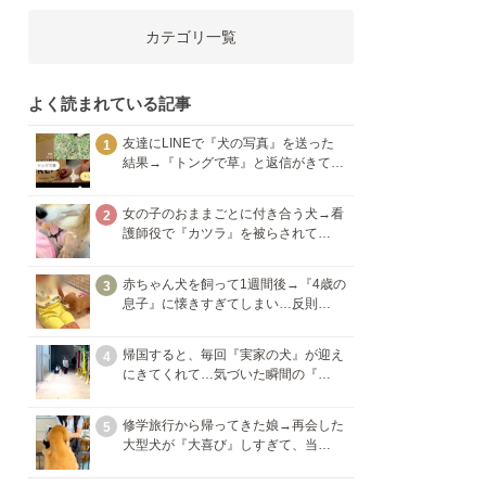
カテゴリ一覧
よく読まれている記事
友達にLINEで『犬の写真』を送った
1
結果→『トングで草』と返信がきて…
女の子のおままごとに付き合う犬→看
2
護師役で『カツラ』を被らされて…
赤ちゃん犬を飼って1週間後→『4歳の
3
息子』に懐きすぎてしまい…反則…
帰国すると、毎回『実家の犬』が迎え
4
にきてくれて…気づいた瞬間の『…
修学旅行から帰ってきた娘→再会した
5
大型犬が『大喜び』しすぎて、当…