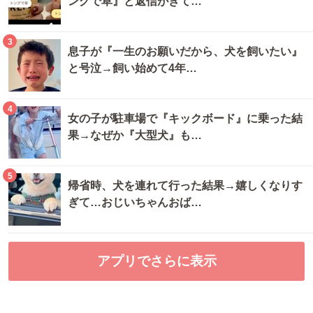
ングで草』と返信がきて…
3
息子が『一生のお願いだから、犬を飼いたい』
と号泣→飼い始めて4年…
4
女の子が駐車場で『キックボード』に乗った結
果→なぜか『大型犬』も…
5
帰省時、犬を連れて行った結果→嬉しくなりす
ぎて…おじいちゃんおば…
アプリでさらに表示