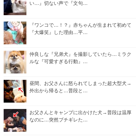
い…』切ない声で『文句…
『ワンコで…！？』赤ちゃんが生まれて初めて
『大爆笑』した理由…平…
仲良しな『兄弟犬』を撮影していたら…ミラク
ルな『可愛すぎる行動』…
昼間、お父さんに怒られてしまった超大型犬→
外出から帰ると…普段と…
お父さんとキャンプに出かけた犬→普段は温厚
なのに…突然ブチギレた…