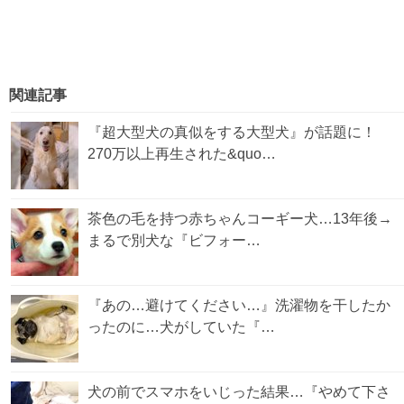
関連記事
『超大型犬の真似をする大型犬』が話題に！
270万以上再生された&quo…
茶色の毛を持つ赤ちゃんコーギー犬…13年後→
まるで別犬な『ビフォー…
『あの…避けてください…』洗濯物を干したか
ったのに…犬がしていた『…
犬の前でスマホをいじった結果…『やめて下さ