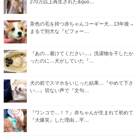
270万以上再生された&quo…
茶色の毛を持つ赤ちゃんコーギー犬…13年後→
まるで別犬な『ビフォー…
『あの…避けてください…』洗濯物を干したか
ったのに…犬がしていた『…
犬の前でスマホをいじった結果…『やめて下さ
い…』切ない声で『文句…
『ワンコで…！？』赤ちゃんが生まれて初めて
『大爆笑』した理由…平…