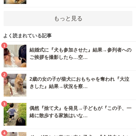
もっと見る
よく読まれている記事
1
結婚式に『犬も参加させた』結果→参列者への
ご挨拶を撮影したら…空…
2
2歳の女の子が柴犬におもちゃを奪われ『大泣
きした』結果→状況を察…
3
偶然『捨て犬』を発見→子どもが『この子、一
緒に散歩する家族はいな…
4