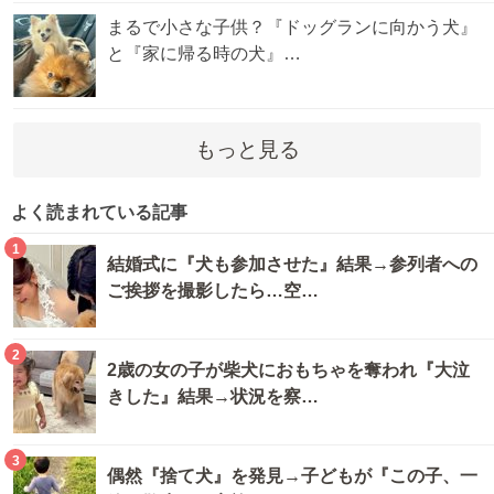
まるで小さな子供？『ドッグランに向かう犬』
と『家に帰る時の犬』…
もっと見る
よく読まれている記事
1
結婚式に『犬も参加させた』結果→参列者への
ご挨拶を撮影したら…空…
2
2歳の女の子が柴犬におもちゃを奪われ『大泣
きした』結果→状況を察…
3
偶然『捨て犬』を発見→子どもが『この子、一