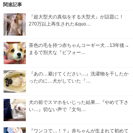
関連記事
『超大型犬の真似をする大型犬』が話題に！
270万以上再生された&quo…
茶色の毛を持つ赤ちゃんコーギー犬…13年後→
まるで別犬な『ビフォー…
『あの…避けてください…』洗濯物を干したか
ったのに…犬がしていた『…
犬の前でスマホをいじった結果…『やめて下さ
い…』切ない声で『文句…
『ワンコで…！？』赤ちゃんが生まれて初めて