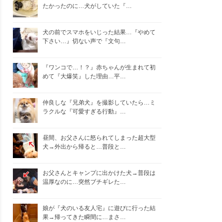
たかったのに…犬がしていた『…
犬の前でスマホをいじった結果…『やめて
下さい…』切ない声で『文句…
『ワンコで…！？』赤ちゃんが生まれて初
めて『大爆笑』した理由…平…
仲良しな『兄弟犬』を撮影していたら…ミ
ラクルな『可愛すぎる行動』…
昼間、お父さんに怒られてしまった超大型
犬→外出から帰ると…普段と…
お父さんとキャンプに出かけた犬→普段は
温厚なのに…突然ブチギレた…
娘が『犬のいる友人宅』に遊びに行った結
果→帰ってきた瞬間に…まさ…