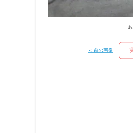
あ
＜ 前の画像