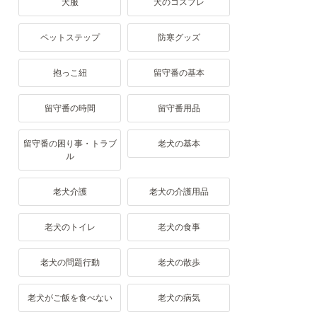
犬服
犬のコスプレ
ペットステップ
防寒グッズ
抱っこ紐
留守番の基本
留守番の時間
留守番用品
留守番の困り事・トラブ
老犬の基本
ル
老犬介護
老犬の介護用品
老犬のトイレ
老犬の食事
老犬の問題行動
老犬の散歩
老犬がご飯を食べない
老犬の病気