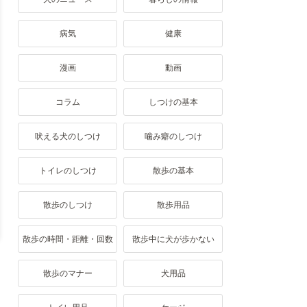
病気
健康
漫画
動画
コラム
しつけの基本
吠える犬のしつけ
噛み癖のしつけ
トイレのしつけ
散歩の基本
散歩のしつけ
散歩用品
散歩の時間・距離・回数
散歩中に犬が歩かない
散歩のマナー
犬用品