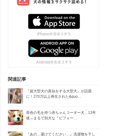
関連記事
『超大型犬の真似をする大型犬』が話題
に！270万以上再生された&quo…
茶色の毛を持つ赤ちゃんコーギー犬…13年
後→まるで別犬な『ビフォー…
『あの…避けてください…』洗濯物を干し