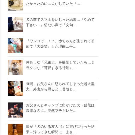
たかったのに…犬がしていた『…
犬の前でスマホをいじった結果…『やめて
下さい…』切ない声で『文句…
『ワンコで…！？』赤ちゃんが生まれて初
めて『大爆笑』した理由…平…
仲良しな『兄弟犬』を撮影していたら…ミ
ラクルな『可愛すぎる行動』…
昼間、お父さんに怒られてしまった超大型
犬→外出から帰ると…普段と…
お父さんとキャンプに出かけた犬→普段は
温厚なのに…突然ブチギレた…
娘が『犬のいる友人宅』に遊びに行った結
果→帰ってきた瞬間に…まさ…