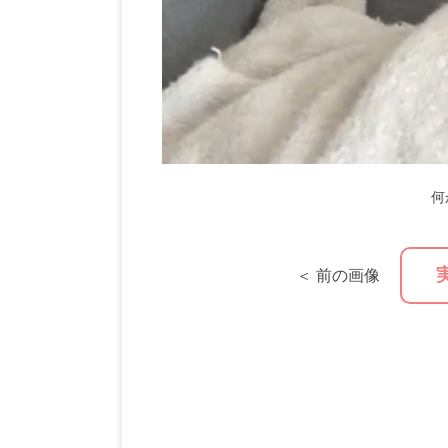
何
＜ 前の画像