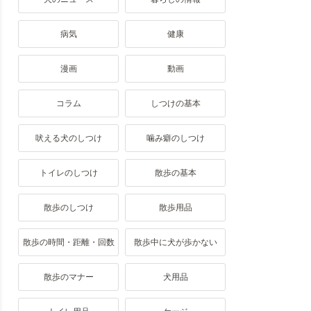
病気
健康
漫画
動画
コラム
しつけの基本
吠える犬のしつけ
噛み癖のしつけ
トイレのしつけ
散歩の基本
散歩のしつけ
散歩用品
散歩の時間・距離・回数
散歩中に犬が歩かない
散歩のマナー
犬用品