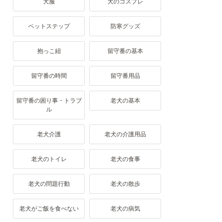
犬服
犬のコスプレ
ペットステップ
防寒グッズ
抱っこ紐
留守番の基本
留守番の時間
留守番用品
留守番の困り事・トラブ
老犬の基本
ル
老犬介護
老犬の介護用品
老犬のトイレ
老犬の食事
老犬の問題行動
老犬の散歩
老犬がご飯を食べない
老犬の病気