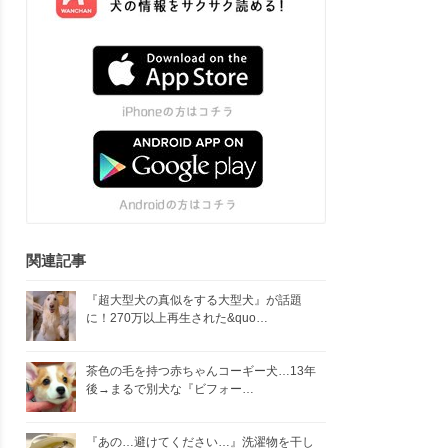
関連記事
『超大型犬の真似をする大型犬』が話題
に！270万以上再生された&quo…
茶色の毛を持つ赤ちゃんコーギー犬…13年
後→まるで別犬な『ビフォー…
『あの…避けてください…』洗濯物を干し