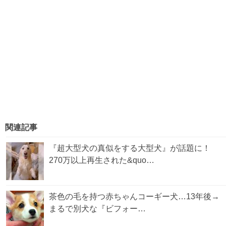
関連記事
『超大型犬の真似をする大型犬』が話題に！
270万以上再生された&quo…
茶色の毛を持つ赤ちゃんコーギー犬…13年後→
まるで別犬な『ビフォー…