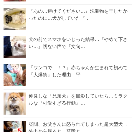
『あの…避けてください…』洗濯物を干したか
ったのに…犬がしていた『…
犬の前でスマホをいじった結果…『やめて下さ
い…』切ない声で『文句…
『ワンコで…！？』赤ちゃんが生まれて初めて
『大爆笑』した理由…平…
仲良しな『兄弟犬』を撮影していたら…ミラク
ルな『可愛すぎる行動』…
昼間、お父さんに怒られてしまった超大型犬→
外出から帰ると…普段と…