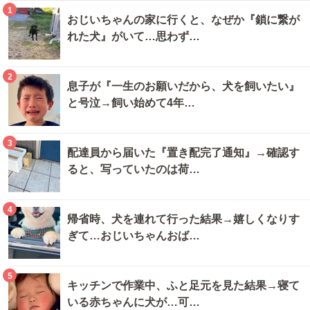
1
おじいちゃんの家に行くと、なぜか『鎖に繋が
れた犬』がいて…思わず…
2
息子が『一生のお願いだから、犬を飼いたい』
と号泣→飼い始めて4年…
3
配達員から届いた『置き配完了通知』→確認す
ると、写っていたのは荷…
4
帰省時、犬を連れて行った結果→嬉しくなりす
ぎて…おじいちゃんおば…
5
キッチンで作業中、ふと足元を見た結果→寝て
いる赤ちゃんに犬が…可…