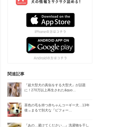
関連記事
『超大型犬の真似をする大型犬』が話題
に！270万以上再生された&quo…
茶色の毛を持つ赤ちゃんコーギー犬…13年
後→まるで別犬な『ビフォー…
『あの…避けてください…』洗濯物を干し