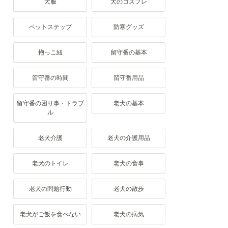
犬服
犬のコスプレ
ペットステップ
防寒グッズ
抱っこ紐
留守番の基本
留守番の時間
留守番用品
留守番の困り事・トラブ
老犬の基本
ル
老犬介護
老犬の介護用品
老犬のトイレ
老犬の食事
老犬の問題行動
老犬の散歩
老犬がご飯を食べない
老犬の病気