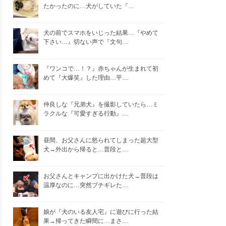
たかったのに…犬がしていた『…
犬の前でスマホをいじった結果…『やめて
下さい…』切ない声で『文句…
『ワンコで…！？』赤ちゃんが生まれて初
めて『大爆笑』した理由…平…
仲良しな『兄弟犬』を撮影していたら…ミ
ラクルな『可愛すぎる行動』…
昼間、お父さんに怒られてしまった超大型
犬→外出から帰ると…普段と…
お父さんとキャンプに出かけた犬→普段は
温厚なのに…突然ブチギレた…
娘が『犬のいる友人宅』に遊びに行った結
果→帰ってきた瞬間に…まさ…