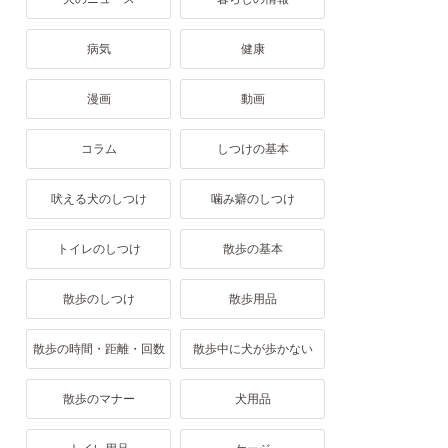
病気
健康
漫画
動画
コラム
しつけの基本
吠える犬のしつけ
噛み癖のしつけ
トイレのしつけ
散歩の基本
散歩のしつけ
散歩用品
散歩の時間・距離・回数
散歩中に犬が歩かない
散歩のマナー
犬用品