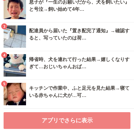
息子が『一生のお願いだから、犬を飼いたい』
と号泣→飼い始めて4年…
3
配達員から届いた『置き配完了通知』→確認す
ると、写っていたのは荷…
4
帰省時、犬を連れて行った結果→嬉しくなりす
ぎて…おじいちゃんおば…
5
キッチンで作業中、ふと足元を見た結果→寝て
いる赤ちゃんに犬が…可…
アプリでさらに表示