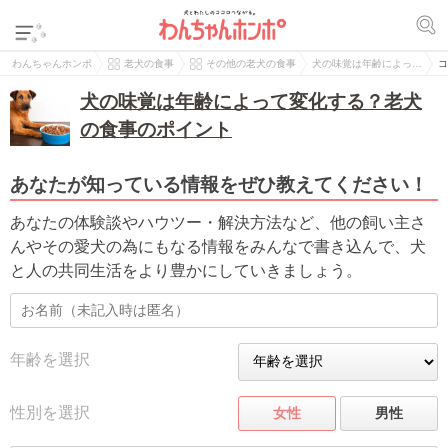
わんちゃんホンポ
老犬の食事
その他の老犬の食事
犬の味覚は年齢によっ…
コ
犬の味覚は年齢によって変化する？老犬
の食事のポイント
あなたが知っている情報をぜひ教えてください！
あなたの体験談やハウツー・解決方法など、他の飼い主さ
んやその愛犬の為にもなる情報をみんなで書き込んで、犬
と人の共同生活をより豊かにしていきましょう。
年齢を選択
性別を選択
女性
男性