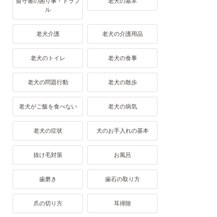
留守番の困り事・トラブ
老犬の基本
ル
老犬介護
老犬の介護用品
老犬のトイレ
老犬の食事
老犬の問題行動
老犬の散歩
老犬がご飯を食べない
老犬の病気
老犬の症状
犬のお手入れの基本
抜け毛対策
お風呂
歯磨き
歯石の取り方
爪の切り方
耳掃除