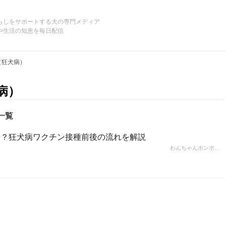
らしをサポートする犬の専門メディア
や生活の知恵を毎日配信
（狂犬病）
病）
一覧
う？狂犬病ワクチン接種前後の流れを解説
わんちゃんホンポ…