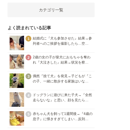
カテゴリ一覧
よく読まれている記事
結婚式に『犬も参加させた』結果→参
1
列者へのご挨拶を撮影したら…空…
2歳の女の子が柴犬におもちゃを奪わ
2
れ『大泣きした』結果→状況を察…
偶然『捨て犬』を発見→子どもが『こ
3
の子、一緒に散歩する家族はいな…
ドッグランに遊びに来た子犬→『全然
4
走らないな』と思い、顔を見たら…
赤ちゃん犬を飼って1週間後→『4歳の
5
息子』に懐きすぎてしまい…反則…