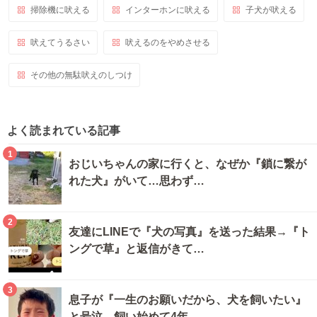
掃除機に吠える
インターホンに吠える
子犬が吠える
吠えてうるさい
吠えるのをやめさせる
その他の無駄吠えのしつけ
よく読まれている記事
1
おじいちゃんの家に行くと、なぜか『鎖に繋が
れた犬』がいて…思わず…
2
友達にLINEで『犬の写真』を送った結果→『ト
ングで草』と返信がきて…
3
息子が『一生のお願いだから、犬を飼いたい』
と号泣→飼い始めて4年…