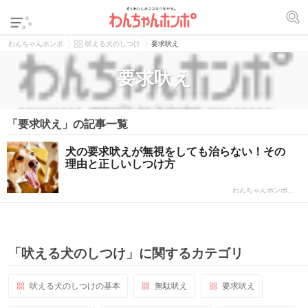
わんちゃんホンポ
吠える犬のしつけ
要求吠え
要求吠え
「要求吠え」の記事一覧
犬の要求吠えが無視をしても治らない！その
理由と正しいしつけ方
わんちゃんホンポ…
「吠える犬のしつけ」に関するカテゴリ
吠える犬のしつけの基本
無駄吠え
要求吠え