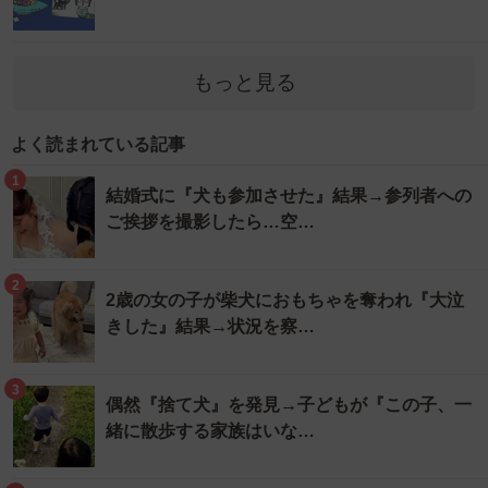
もっと見る
よく読まれている記事
1
結婚式に『犬も参加させた』結果→参列者への
ご挨拶を撮影したら…空…
2
2歳の女の子が柴犬におもちゃを奪われ『大泣
きした』結果→状況を察…
3
偶然『捨て犬』を発見→子どもが『この子、一
緒に散歩する家族はいな…