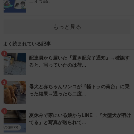
ニオう話」
もっと見る
よく読まれている記事
1
配達員から届いた『置き配完了通知』→確認す
ると、写っていたのは荷…
2
母犬と赤ちゃんワンコが『軽トラの荷台』に乗
った結果→通ったら二度…
3
夏休みで家にいる娘からLINE→『大型犬が溶け
てる』と写真が送られて…