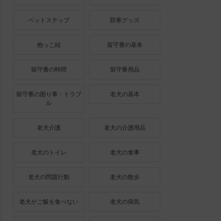
ペットステップ
防寒グッズ
抱っこ紐
留守番の基本
留守番の時間
留守番用品
留守番の困り事・トラブ
老犬の基本
ル
老犬介護
老犬の介護用品
老犬のトイレ
老犬の食事
老犬の問題行動
老犬の散歩
老犬がご飯を食べない
老犬の病気