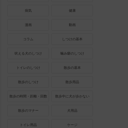
病気
健康
漫画
動画
コラム
しつけの基本
吠える犬のしつけ
噛み癖のしつけ
トイレのしつけ
散歩の基本
散歩のしつけ
散歩用品
散歩の時間・距離・回数
散歩中に犬が歩かない
散歩のマナー
犬用品
トイレ用品
ケージ