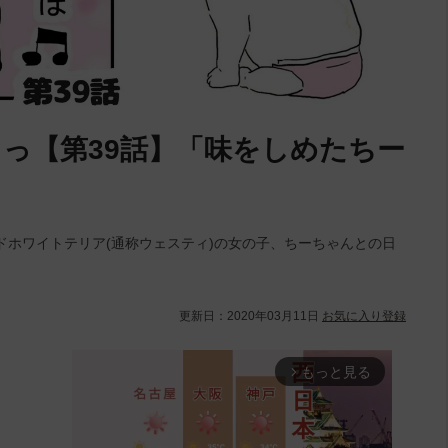
っ【第39話】「味をしめたちー
ドホワイトテリア(通称ウェスティ)の女の子、ちーちゃんとの日
更新日：
2020年03月11日
お気に入り登録
もっと見る
arrow_forward_ios