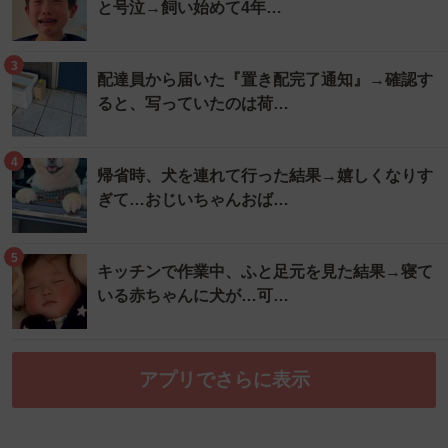
と号泣→飼い始めて4年…
3
配達員から届いた『置き配完了通知』→確認す
ると、写っていたのは荷…
4
帰省時、犬を連れて行った結果→嬉しくなりす
ぎて…おじいちゃんおば…
5
キッチンで作業中、ふと足元を見た結果→寝て
いる赤ちゃんに犬が…可…
アプリでさらに表示