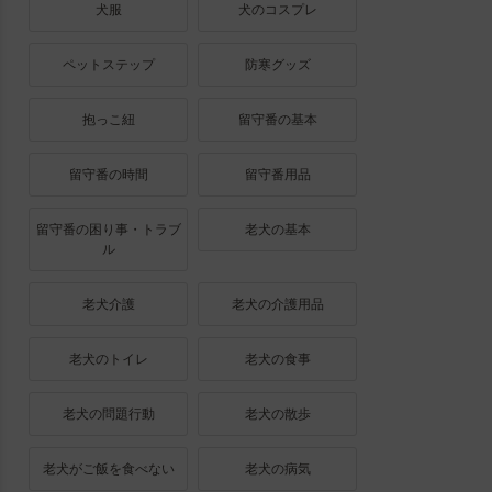
犬服
犬のコスプレ
ペットステップ
防寒グッズ
抱っこ紐
留守番の基本
留守番の時間
留守番用品
留守番の困り事・トラブ
老犬の基本
ル
老犬介護
老犬の介護用品
老犬のトイレ
老犬の食事
老犬の問題行動
老犬の散歩
老犬がご飯を食べない
老犬の病気