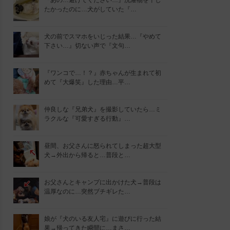
『あの…避けてください…』洗濯物を干し
たかったのに…犬がしていた『…
犬の前でスマホをいじった結果…『やめて
下さい…』切ない声で『文句…
『ワンコで…！？』赤ちゃんが生まれて初
めて『大爆笑』した理由…平…
仲良しな『兄弟犬』を撮影していたら…ミ
ラクルな『可愛すぎる行動』…
昼間、お父さんに怒られてしまった超大型
犬→外出から帰ると…普段と…
お父さんとキャンプに出かけた犬→普段は
温厚なのに…突然ブチギレた…
娘が『犬のいる友人宅』に遊びに行った結
果→帰ってきた瞬間に…まさ…