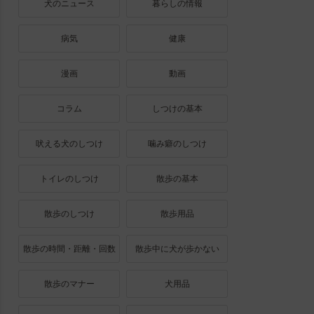
犬のニュース
暮らしの情報
病気
健康
漫画
動画
コラム
しつけの基本
吠える犬のしつけ
噛み癖のしつけ
トイレのしつけ
散歩の基本
散歩のしつけ
散歩用品
散歩の時間・距離・回数
散歩中に犬が歩かない
散歩のマナー
犬用品