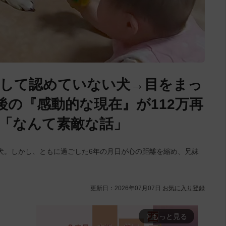
として認めていない犬→目をまっ
後の『感動的な現在』が112万再
「なんて素敵な話」
犬。しかし、ともに過ごした6年の月日が心の距離を縮め、兄妹
更新日：
2026年07月07日
お気に入り登録
もっと見る
arrow_forward_ios