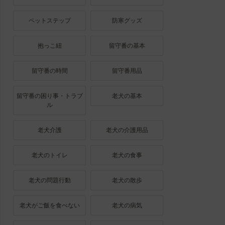
ペットステップ
防寒グッズ
抱っこ紐
留守番の基本
留守番の時間
留守番用品
留守番の困り事・トラブ
老犬の基本
ル
老犬介護
老犬の介護用品
老犬のトイレ
老犬の食事
老犬の問題行動
老犬の散歩
老犬がご飯を食べない
老犬の病気