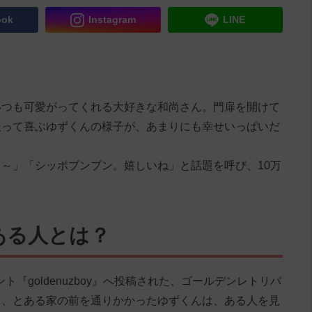
ook
Instagram
LINE
いつも可愛がってくれる大好きな和尚さん。門扉を開けて
振って喜ぶゆずくんの様子が、あまりにも幸せいっぱいだ
～」「シッポブンブン。嬉しいね」と話題を呼び、10万
ある人とは？
ウント『goldenuzboy』へ投稿された、ゴールデンレトリバ
中、とある家の前を通りかかったゆずくんは、ある人を見