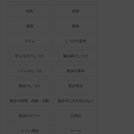
病気
健康
漫画
動画
コラム
しつけの基本
吠える犬のしつけ
噛み癖のしつけ
トイレのしつけ
散歩の基本
散歩のしつけ
散歩用品
散歩の時間・距離・回数
散歩中に犬が歩かない
散歩のマナー
犬用品
トイレ用品
ケージ