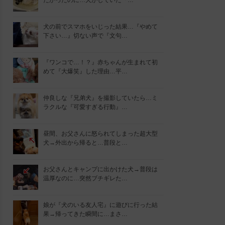
たかったのに…犬がしていた『…
犬の前でスマホをいじった結果…『やめて
下さい…』切ない声で『文句…
『ワンコで…！？』赤ちゃんが生まれて初
めて『大爆笑』した理由…平…
仲良しな『兄弟犬』を撮影していたら…ミ
ラクルな『可愛すぎる行動』…
昼間、お父さんに怒られてしまった超大型
犬→外出から帰ると…普段と…
お父さんとキャンプに出かけた犬→普段は
温厚なのに…突然ブチギレた…
娘が『犬のいる友人宅』に遊びに行った結
果→帰ってきた瞬間に…まさ…