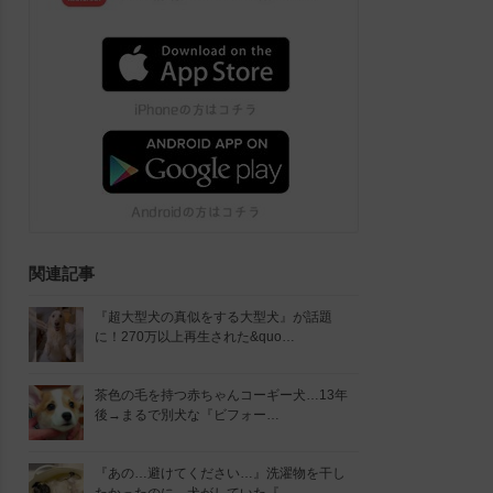
関連記事
『超大型犬の真似をする大型犬』が話題
に！270万以上再生された&quo…
茶色の毛を持つ赤ちゃんコーギー犬…13年
後→まるで別犬な『ビフォー…
『あの…避けてください…』洗濯物を干し