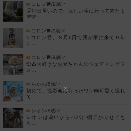
コロン🐕/9歳/♂
🥵毎日暑いので、涼しい滝に行って来たよ
💙🩵…
コロン🐕/9歳/♂
✨コロン君、８月6日で我が家に来て９年
に…
コロン🐕/9歳/♂
💞⛪大好きなお兄ちゃんのウェディングフ
ォ…
ちゃお/6歳/♂
初めて、撮影会に行ったワン📸可愛く撮れ
て…
レオン/8歳/♂
レオンは暑いからパパに帽子かぶせても
ら…