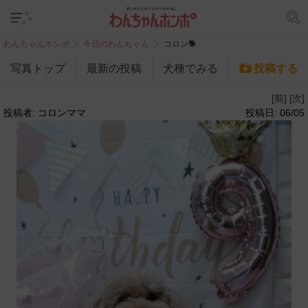
わんちゃんホンポ
今日のわんちゃん
コロン🐕
写真トップ
最新の投稿
犬種でみる
投稿する
[前]
[次]
投稿者: コロンママ
投稿日: 06/05