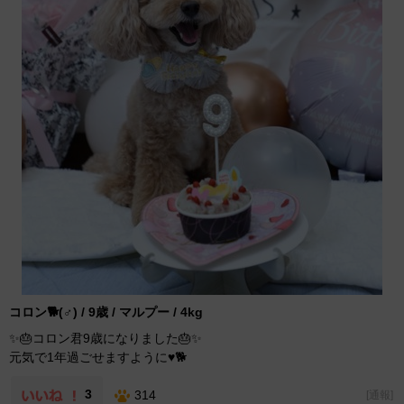
コロン🐕(♂) / 9歳 / マルプー / 4kg
✨🎂コロン君9歳になりました🎂✨
元気で1年過ごせますように♥️🐕
3
314
[
通報
]