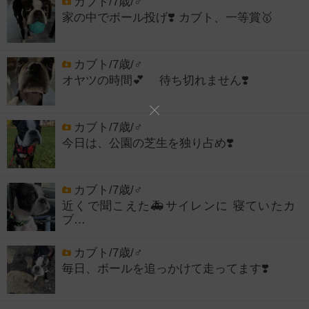
カブト/7歳/♂
家の中でボール投げ❣️ カブト、一等賞🥇
カブト/7歳/♂
オヤツの時間💕 待ち切れません❣️
カブト/7歳/♂
今日は、公園の芝生を独り占め❣️
カブト/7歳/♂
近くで聞こえた🚑サイレンに 寝ていたカ
ブ…
カブト/7歳/♂
毎日、ボールを追っかけて走ってます❣️