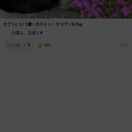
カブト(♂) / 7歳 / ボストン・テリア / 8.7kg
公園は、花盛り❣️
5
185
[
通報
]