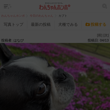
わんちゃんホンポ
今日のわんちゃん
カブト
写真トップ
最新の投稿
犬種でみる
投稿する
[前]
[次]
投稿者: はなび
投稿日: 04/13