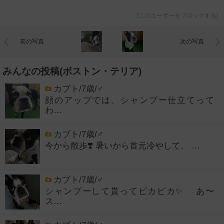
[
このユーザーをブロックする
]
前の写真
次の写真
みんなの投稿(ボストン・テリア)
カブト/7歳/♂
顔のアップでは、シャンプー仕立てって
わ…
カブト/7歳/♂
今から散歩❣️ 暑いから首元冷やして、 …
カブト/7歳/♂
シャンプーして貰ってピカピカ✨ あ〜
ス…