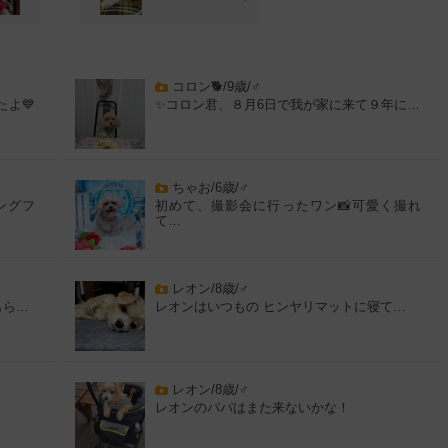
コロン🐕/9歳/♂
よ💙
✨コロン君、８月6日で我が家に来て９年に…
ちゃお/6歳/♂
ングフ
初めて、撮影会に行ったワン📸可愛く撮れ
て…
レオン/8歳/♂
もら…
レオンはいつもの ヒンヤリマットに寝て…
レオン/8歳/♂
レオンのパパはまた来ないかな！