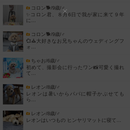
コロン🐕/9歳/♂
✨コロン君、８月6日で我が家に来て９年
に…
コロン🐕/9歳/♂
💞⛪大好きなお兄ちゃんのウェディングフ
ォ…
ちゃお/6歳/♂
初めて、撮影会に行ったワン📸可愛く撮れ
て…
レオン/8歳/♂
レオンは暑いからパパに帽子かぶせても
ら…
レオン/8歳/♂
レオンはいつもの ヒンヤリマットに寝て…