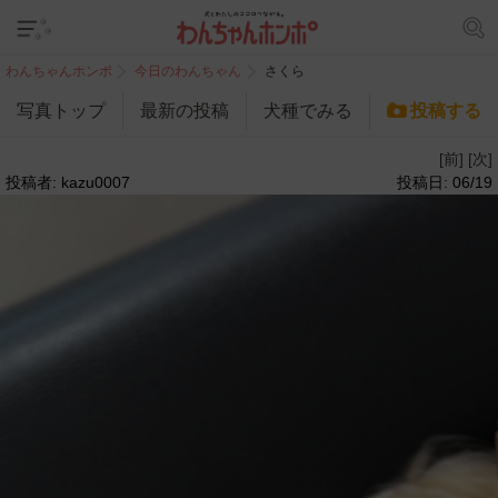
わんちゃんホンポ
今日のわんちゃん
さくら
写真トップ
最新の投稿
犬種でみる
投稿する
[前]
[次]
投稿者: kazu0007
投稿日: 06/19