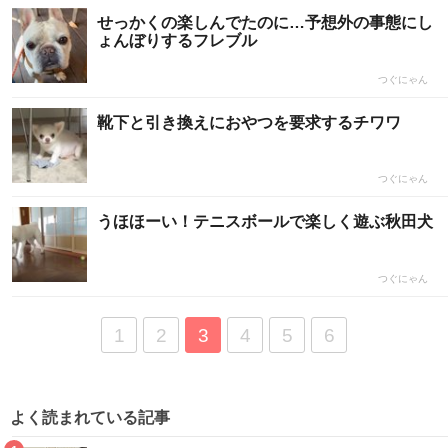
せっかくの楽しんでたのに…予想外の事態にし
ょんぼりするフレブル
つぐにゃん
靴下と引き換えにおやつを要求するチワワ
つぐにゃん
うほほーい！テニスボールで楽しく遊ぶ秋田犬
つぐにゃん
1
2
3
4
5
6
よく読まれている記事