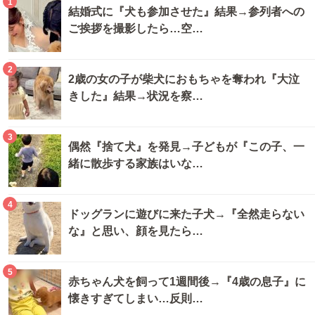
1
結婚式に『犬も参加させた』結果→参列者への
ご挨拶を撮影したら…空…
2
2歳の女の子が柴犬におもちゃを奪われ『大泣
きした』結果→状況を察…
3
偶然『捨て犬』を発見→子どもが『この子、一
緒に散歩する家族はいな…
4
ドッグランに遊びに来た子犬→『全然走らない
な』と思い、顔を見たら…
5
赤ちゃん犬を飼って1週間後→『4歳の息子』に
懐きすぎてしまい…反則…