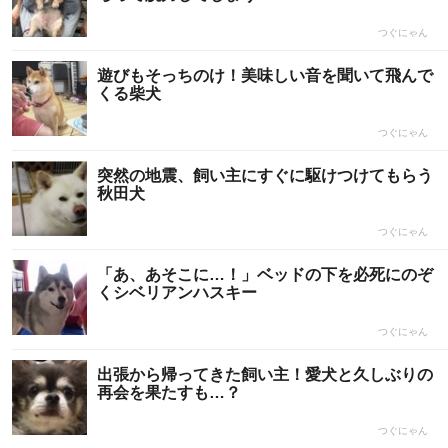
つぐにゃん
遊びもそっちのけ！美味しい音を聞いて飛んで
くる柴犬
つぐにゃん
突然の地震、飼い主にすぐに駆けつけてもらう
秋田犬
つぐにゃん
「あ、あそこに…！」ベッドの下を必死にのぞ
くシベリアンハスキー
つぐにゃん
出張から帰ってきた飼い主！愛犬と久しぶりの
再会を果たすも…？
つぐにゃん