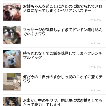
お姉ちゃんを起こしにきたのに撫でられてメロ
メロになってしまうシベリアンハスキー
つぐにゃん
マッサージが気持ちよすぎてドンドン老け込ん
でいくチワワ
つぐにゃん
待ちきれなくてご飯を味見してしまうフレンチ
ブルドッグ
つぐにゃん
何だ今の！自分のすかしっ屁のニオイに驚くチ
ワワ
つぐにゃん
お出かけ中のチワワ、飼い主に拭き拭きしても
らって脱力してしまう