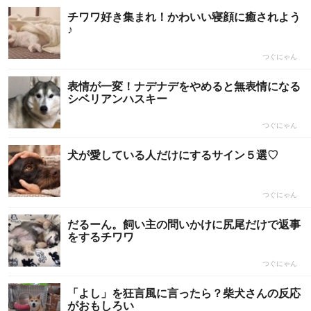
チワワ好き集まれ！かわいい寝顔に癒されよう
♪
つぐにゃん
表情が一変！ナデナデをやめると無表情になる
シベリアンハスキー
つぐにゃん
犬が愛している人だけにするサイン５選♡
つぐにゃん
だるーん。飼い主の問いかけに尻尾だけで返事
をするチワワ
つぐにゃん
「よし」を狂言風に言ったら？柴犬さんの反応
がおもしろい