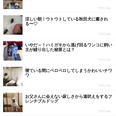
つぐにゃん
涼しい朝！ウトウトしている秋田犬に癒され
る〜♡
つぐにゃん
いやだ～！ハミガキから逃げ回るワンコに飼い
主が繰り出した秘策とは？
つぐにゃん
寝ている間にペロペロしてしまうかわいいチワ
ワ
つぐにゃん
お父さんに会えない寂しさから遠吠えをするフ
レンチブルドッグ
つぐにゃん