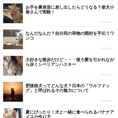
お手を裏表逆に差し出したらどうなる？柴犬小
春さんで実験！
つぐにゃん
なんだなんだ？自分宛の荷物の開封を手伝うワ
ンコ
つぐにゃん
大好きな散歩だけど・・・後ろ髪を引かれなが
ら歩くシベリアンハスキー
つぐにゃん
肥後狼犬ってどんな犬？日本の「ウルフドッ
グ」と呼ばれるその魅力について
つぐにゃん
夏にぴったり！犬と一緒に食べられるバナナア
イスの作り方