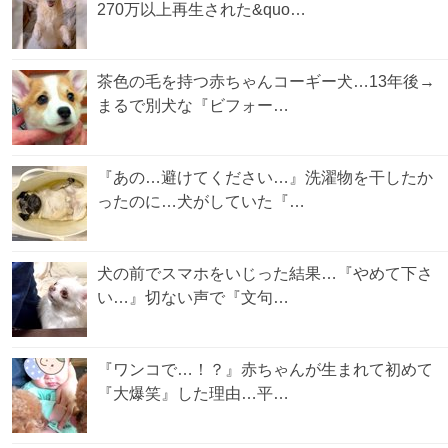
270万以上再生された&quo…
茶色の毛を持つ赤ちゃんコーギー犬…13年後→
まるで別犬な『ビフォー…
『あの…避けてください…』洗濯物を干したか
ったのに…犬がしていた『…
犬の前でスマホをいじった結果…『やめて下さ
い…』切ない声で『文句…
『ワンコで…！？』赤ちゃんが生まれて初めて
『大爆笑』した理由…平…