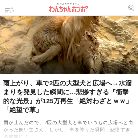
雨上がり、車で2匹の大型犬と広場へ→水溜
まりを発見した瞬間に…悲惨すぎる『衝撃
的な光景』が125万再生「絶対わざとｗｗ」
「絶望で草」
雨が止んだので、2匹の大型犬と車でいつもの広場へと向
かった飼い主さん。しかし、車を降りた瞬間、悲惨すぎ
る展開に！