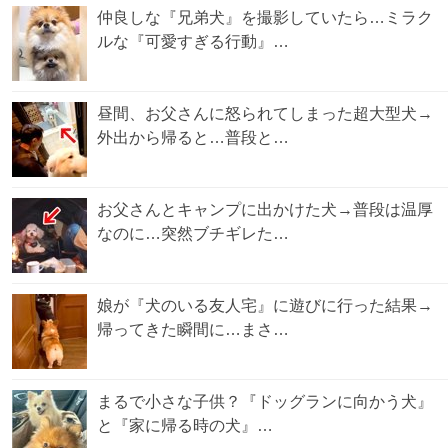
仲良しな『兄弟犬』を撮影していたら…ミラク
ルな『可愛すぎる行動』…
昼間、お父さんに怒られてしまった超大型犬→
外出から帰ると…普段と…
お父さんとキャンプに出かけた犬→普段は温厚
なのに…突然ブチギレた…
娘が『犬のいる友人宅』に遊びに行った結果→
帰ってきた瞬間に…まさ…
まるで小さな子供？『ドッグランに向かう犬』
と『家に帰る時の犬』…