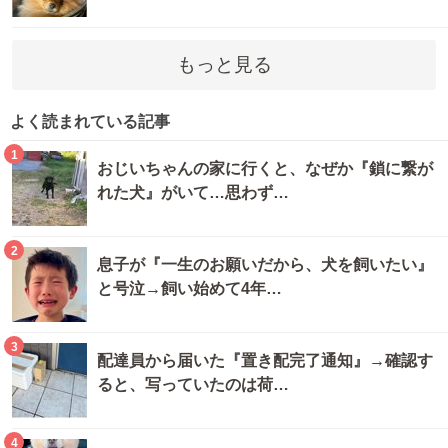
もっと見る
よく読まれている記事
1
おじいちゃんの家に行くと、なぜか『鎖に繋が
れた犬』がいて…思わず…
2
息子が『一生のお願いだから、犬を飼いたい』
と号泣→飼い始めて4年…
3
配達員から届いた『置き配完了通知』→確認す
ると、写っていたのは荷…
4