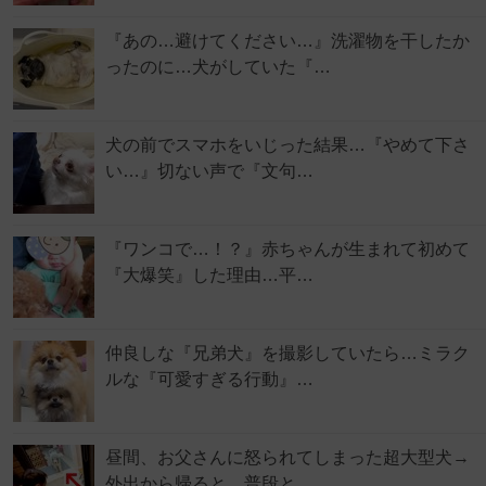
『あの…避けてください…』洗濯物を干したか
ったのに…犬がしていた『…
犬の前でスマホをいじった結果…『やめて下さ
い…』切ない声で『文句…
『ワンコで…！？』赤ちゃんが生まれて初めて
『大爆笑』した理由…平…
仲良しな『兄弟犬』を撮影していたら…ミラク
ルな『可愛すぎる行動』…
昼間、お父さんに怒られてしまった超大型犬→
外出から帰ると…普段と…