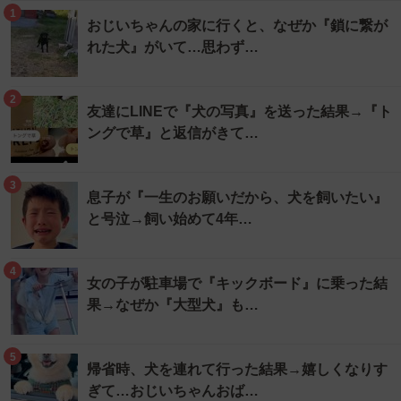
1
おじいちゃんの家に行くと、なぜか『鎖に繋が
れた犬』がいて…思わず…
2
友達にLINEで『犬の写真』を送った結果→『ト
ングで草』と返信がきて…
3
息子が『一生のお願いだから、犬を飼いたい』
と号泣→飼い始めて4年…
4
女の子が駐車場で『キックボード』に乗った結
果→なぜか『大型犬』も…
5
帰省時、犬を連れて行った結果→嬉しくなりす
ぎて…おじいちゃんおば…