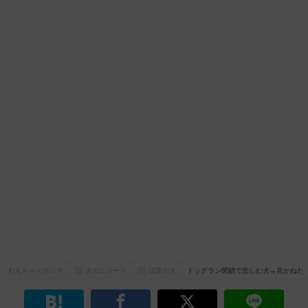
わんちゃんホンポ
犬のニュース
話題の犬
ドッグラン閉鎖で悲しむ犬→見かねた