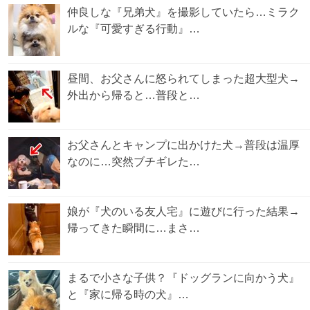
仲良しな『兄弟犬』を撮影していたら…ミラク
ルな『可愛すぎる行動』…
昼間、お父さんに怒られてしまった超大型犬→
外出から帰ると…普段と…
お父さんとキャンプに出かけた犬→普段は温厚
なのに…突然ブチギレた…
娘が『犬のいる友人宅』に遊びに行った結果→
帰ってきた瞬間に…まさ…
まるで小さな子供？『ドッグランに向かう犬』
と『家に帰る時の犬』…