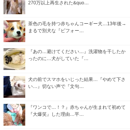
270万以上再生された&quo…
茶色の毛を持つ赤ちゃんコーギー犬…13年後→
まるで別犬な『ビフォー…
『あの…避けてください…』洗濯物を干したか
ったのに…犬がしていた『…
犬の前でスマホをいじった結果…『やめて下さ
い…』切ない声で『文句…
『ワンコで…！？』赤ちゃんが生まれて初めて
『大爆笑』した理由…平…