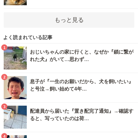
もっと見る
よく読まれている記事
1
おじいちゃんの家に行くと、なぜか『鎖に繋が
れた犬』がいて…思わず…
2
息子が『一生のお願いだから、犬を飼いたい』
と号泣→飼い始めて4年…
3
配達員から届いた『置き配完了通知』→確認す
ると、写っていたのは荷…
4