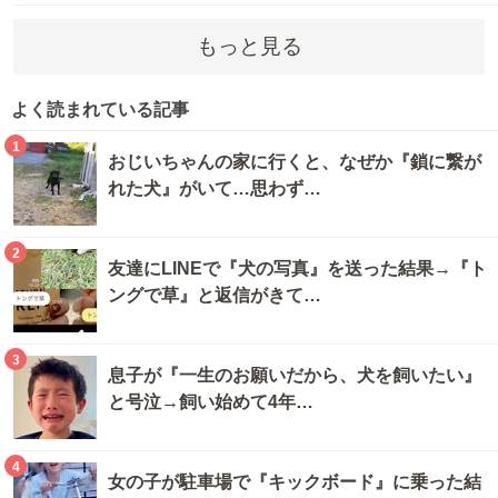
もっと見る
よく読まれている記事
1
おじいちゃんの家に行くと、なぜか『鎖に繋が
れた犬』がいて…思わず…
2
友達にLINEで『犬の写真』を送った結果→『ト
ングで草』と返信がきて…
3
息子が『一生のお願いだから、犬を飼いたい』
と号泣→飼い始めて4年…
4
女の子が駐車場で『キックボード』に乗った結