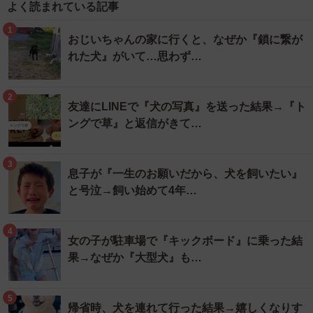
よく読まれている記事
1
おじいちゃんの家に行くと、なぜか『鎖に繋が
れた犬』がいて…思わず…
2
友達にLINEで『犬の写真』を送った結果→『ト
ングで草』と返信がきて…
3
息子が『一生のお願いだから、犬を飼いたい』
と号泣→飼い始めて4年…
4
女の子が駐車場で『キックボード』に乗った結
果→なぜか『大型犬』も…
5
帰省時、犬を連れて行った結果→嬉しくなりす