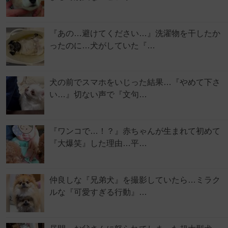
『あの…避けてください…』洗濯物を干したか
ったのに…犬がしていた『…
犬の前でスマホをいじった結果…『やめて下さ
い…』切ない声で『文句…
『ワンコで…！？』赤ちゃんが生まれて初めて
『大爆笑』した理由…平…
仲良しな『兄弟犬』を撮影していたら…ミラク
ルな『可愛すぎる行動』…