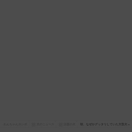
わんちゃんホンポ
犬のニュース
話題の犬
朝、なぜかグッタリしていた大型犬→