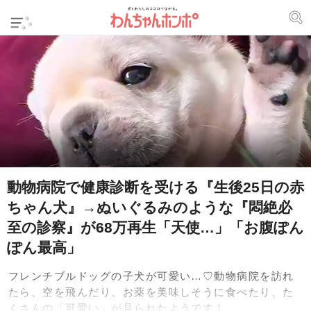
動物病院で健康診断を受ける『生後25日の赤
ちゃん犬』→ぬいぐるみのような『悶絶必
至の診察』が68万再生「天使…」「お腹ぽん
ぽん最高」
フレンチブルドッグの子犬が可愛い…♡動物病院を訪れ
たら、空を飛んだり、お薬を美味しそうに食べたり、た
くさんの「可愛い」が見られたようです！