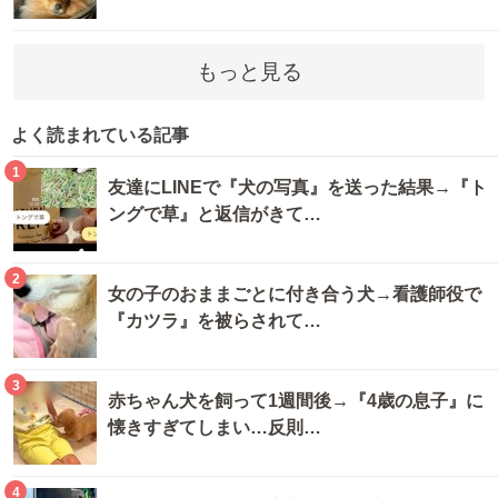
もっと見る
よく読まれている記事
1
友達にLINEで『犬の写真』を送った結果→『ト
ングで草』と返信がきて…
2
女の子のおままごとに付き合う犬→看護師役で
『カツラ』を被らされて…
3
赤ちゃん犬を飼って1週間後→『4歳の息子』に
懐きすぎてしまい…反則…
4