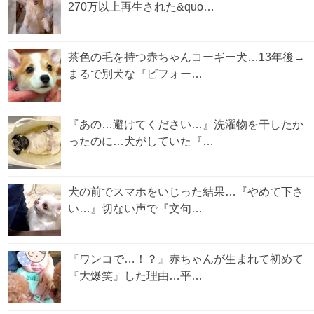
270万以上再生された&quo…
茶色の毛を持つ赤ちゃんコーギー犬…13年後→
まるで別犬な『ビフォー…
『あの…避けてください…』洗濯物を干したか
ったのに…犬がしていた『…
犬の前でスマホをいじった結果…『やめて下さ
い…』切ない声で『文句…
『ワンコで…！？』赤ちゃんが生まれて初めて
『大爆笑』した理由…平…