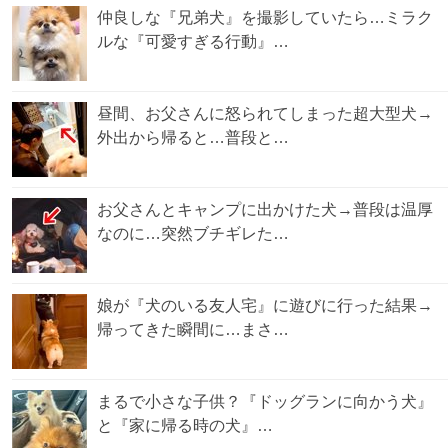
仲良しな『兄弟犬』を撮影していたら…ミラク
ルな『可愛すぎる行動』…
昼間、お父さんに怒られてしまった超大型犬→
外出から帰ると…普段と…
お父さんとキャンプに出かけた犬→普段は温厚
なのに…突然ブチギレた…
娘が『犬のいる友人宅』に遊びに行った結果→
帰ってきた瞬間に…まさ…
まるで小さな子供？『ドッグランに向かう犬』
と『家に帰る時の犬』…