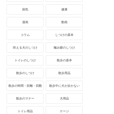
病気
健康
漫画
動画
コラム
しつけの基本
吠える犬のしつけ
噛み癖のしつけ
トイレのしつけ
散歩の基本
散歩のしつけ
散歩用品
散歩の時間・距離・回数
散歩中に犬が歩かない
散歩のマナー
犬用品
トイレ用品
ケージ