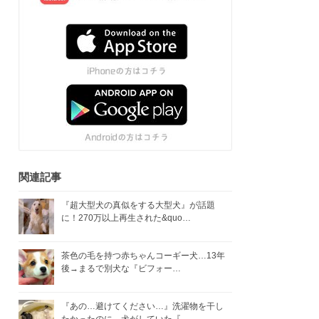
関連記事
『超大型犬の真似をする大型犬』が話題
に！270万以上再生された&quo…
茶色の毛を持つ赤ちゃんコーギー犬…13年
後→まるで別犬な『ビフォー…
『あの…避けてください…』洗濯物を干し