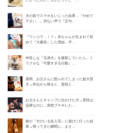
たかったのに…犬がしていた『…
犬の前でスマホをいじった結果…『やめて
下さい…』切ない声で『文句…
『ワンコで…！？』赤ちゃんが生まれて初
めて『大爆笑』した理由…平…
仲良しな『兄弟犬』を撮影していたら…ミ
ラクルな『可愛すぎる行動』…
昼間、お父さんに怒られてしまった超大型
犬→外出から帰ると…普段と…
お父さんとキャンプに出かけた犬→普段は
温厚なのに…突然ブチギレた…
娘が『犬のいる友人宅』に遊びに行った結
果→帰ってきた瞬間に…まさ…