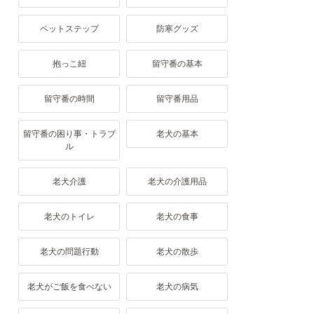
ペットステップ
防寒グッズ
抱っこ紐
留守番の基本
留守番の時間
留守番用品
留守番の困り事・トラブ
老犬の基本
ル
老犬介護
老犬の介護用品
老犬のトイレ
老犬の食事
老犬の問題行動
老犬の散歩
老犬がご飯を食べない
老犬の病気