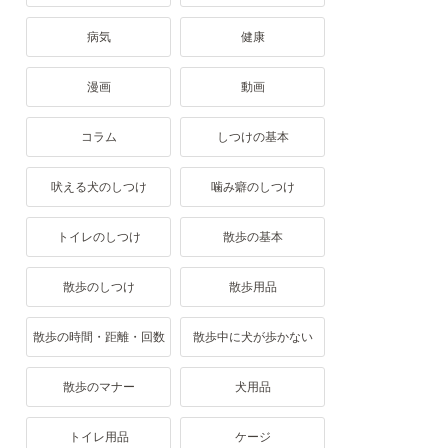
病気
健康
漫画
動画
コラム
しつけの基本
吠える犬のしつけ
噛み癖のしつけ
トイレのしつけ
散歩の基本
散歩のしつけ
散歩用品
散歩の時間・距離・回数
散歩中に犬が歩かない
散歩のマナー
犬用品
トイレ用品
ケージ