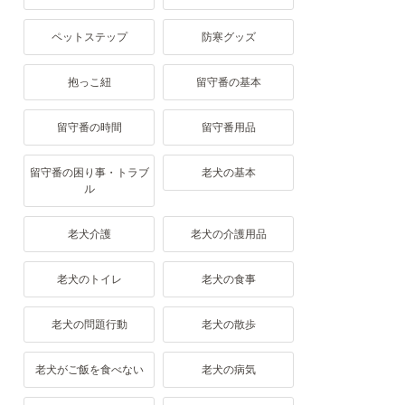
ペットステップ
防寒グッズ
抱っこ紐
留守番の基本
留守番の時間
留守番用品
留守番の困り事・トラブ
老犬の基本
ル
老犬介護
老犬の介護用品
老犬のトイレ
老犬の食事
老犬の問題行動
老犬の散歩
老犬がご飯を食べない
老犬の病気