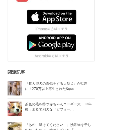
関連記事
『超大型犬の真似をする大型犬』が話題
に！270万以上再生された&quo…
茶色の毛を持つ赤ちゃんコーギー犬…13年
後→まるで別犬な『ビフォー…
『あの…避けてください…』洗濯物を干し