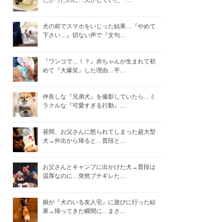
たかったのに…犬がしていた『…
犬の前でスマホをいじった結果…『やめて
下さい…』切ない声で『文句…
『ワンコで…！？』赤ちゃんが生まれて初
めて『大爆笑』した理由…平…
仲良しな『兄弟犬』を撮影していたら…ミ
ラクルな『可愛すぎる行動』…
昼間、お父さんに怒られてしまった超大型
犬→外出から帰ると…普段と…
お父さんとキャンプに出かけた犬→普段は
温厚なのに…突然ブチギレた…
娘が『犬のいる友人宅』に遊びに行った結
果→帰ってきた瞬間に…まさ…