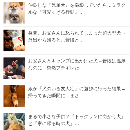
仲良しな『兄弟犬』を撮影していたら…ミラク
ルな『可愛すぎる行動』…
昼間、お父さんに怒られてしまった超大型犬→
外出から帰ると…普段と…
お父さんとキャンプに出かけた犬→普段は温厚
なのに…突然ブチギレた…
娘が『犬のいる友人宅』に遊びに行った結果→
帰ってきた瞬間に…まさ…
まるで小さな子供？『ドッグランに向かう犬』
と『家に帰る時の犬』…