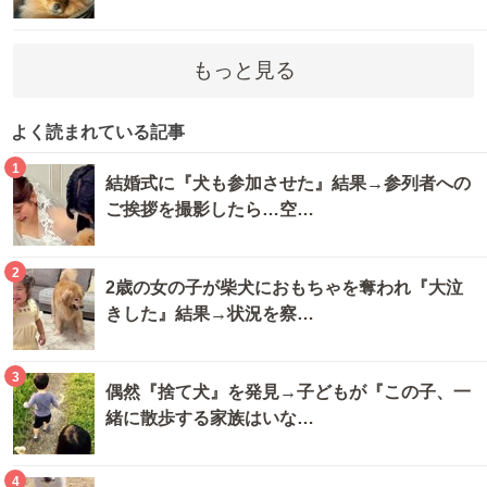
もっと見る
よく読まれている記事
1
結婚式に『犬も参加させた』結果→参列者への
ご挨拶を撮影したら…空…
2
2歳の女の子が柴犬におもちゃを奪われ『大泣
きした』結果→状況を察…
3
偶然『捨て犬』を発見→子どもが『この子、一
緒に散歩する家族はいな…
4