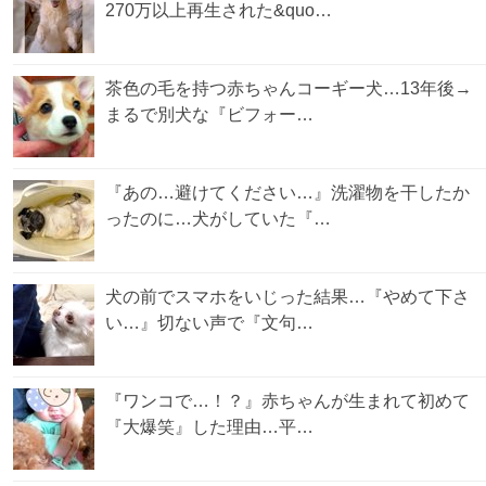
270万以上再生された&quo…
茶色の毛を持つ赤ちゃんコーギー犬…13年後→
まるで別犬な『ビフォー…
『あの…避けてください…』洗濯物を干したか
ったのに…犬がしていた『…
犬の前でスマホをいじった結果…『やめて下さ
い…』切ない声で『文句…
『ワンコで…！？』赤ちゃんが生まれて初めて
『大爆笑』した理由…平…