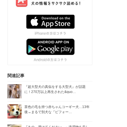
関連記事
『超大型犬の真似をする大型犬』が話題
に！270万以上再生された&quo…
茶色の毛を持つ赤ちゃんコーギー犬…13年
後→まるで別犬な『ビフォー…