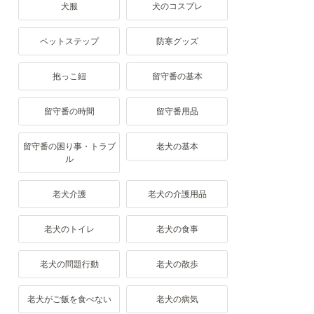
犬服
犬のコスプレ
ペットステップ
防寒グッズ
抱っこ紐
留守番の基本
留守番の時間
留守番用品
留守番の困り事・トラブ
老犬の基本
ル
老犬介護
老犬の介護用品
老犬のトイレ
老犬の食事
老犬の問題行動
老犬の散歩
老犬がご飯を食べない
老犬の病気