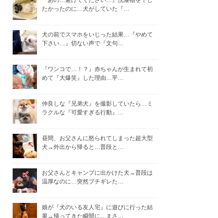
『あの…避けてください…』洗濯物を干し
たかったのに…犬がしていた『…
犬の前でスマホをいじった結果…『やめて
下さい…』切ない声で『文句…
『ワンコで…！？』赤ちゃんが生まれて初
めて『大爆笑』した理由…平…
仲良しな『兄弟犬』を撮影していたら…ミ
ラクルな『可愛すぎる行動』…
昼間、お父さんに怒られてしまった超大型
犬→外出から帰ると…普段と…
お父さんとキャンプに出かけた犬→普段は
温厚なのに…突然ブチギレた…
娘が『犬のいる友人宅』に遊びに行った結
果→帰ってきた瞬間に…まさ…