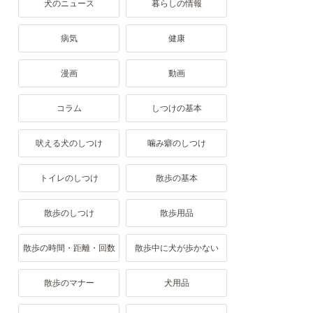
犬のニュース
暮らしの情報
病気
健康
漫画
動画
コラム
しつけの基本
吠える犬のしつけ
噛み癖のしつけ
トイレのしつけ
散歩の基本
散歩のしつけ
散歩用品
散歩の時間・距離・回数
散歩中に犬が歩かない
散歩のマナー
犬用品