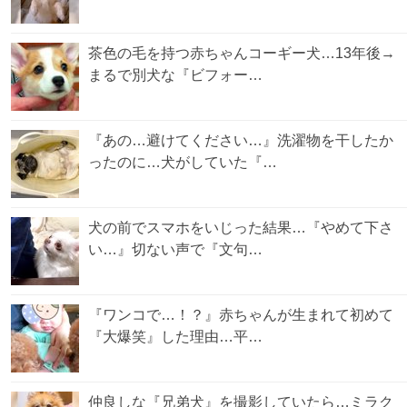
茶色の毛を持つ赤ちゃんコーギー犬…13年後→
まるで別犬な『ビフォー…
『あの…避けてください…』洗濯物を干したか
ったのに…犬がしていた『…
犬の前でスマホをいじった結果…『やめて下さ
い…』切ない声で『文句…
『ワンコで…！？』赤ちゃんが生まれて初めて
『大爆笑』した理由…平…
仲良しな『兄弟犬』を撮影していたら…ミラク