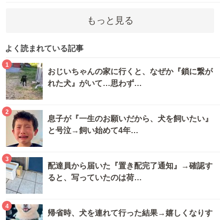
もっと見る
よく読まれている記事
1
おじいちゃんの家に行くと、なぜか『鎖に繋が
れた犬』がいて…思わず…
2
息子が『一生のお願いだから、犬を飼いたい』
と号泣→飼い始めて4年…
3
配達員から届いた『置き配完了通知』→確認す
ると、写っていたのは荷…
4
帰省時、犬を連れて行った結果→嬉しくなりす