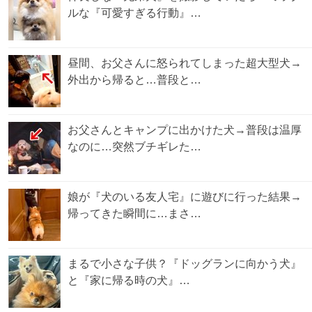
ルな『可愛すぎる行動』…
昼間、お父さんに怒られてしまった超大型犬→
外出から帰ると…普段と…
お父さんとキャンプに出かけた犬→普段は温厚
なのに…突然ブチギレた…
娘が『犬のいる友人宅』に遊びに行った結果→
帰ってきた瞬間に…まさ…
まるで小さな子供？『ドッグランに向かう犬』
と『家に帰る時の犬』…