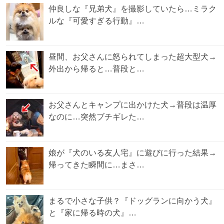
仲良しな『兄弟犬』を撮影していたら…ミラク
ルな『可愛すぎる行動』…
昼間、お父さんに怒られてしまった超大型犬→
外出から帰ると…普段と…
お父さんとキャンプに出かけた犬→普段は温厚
なのに…突然ブチギレた…
娘が『犬のいる友人宅』に遊びに行った結果→
帰ってきた瞬間に…まさ…
まるで小さな子供？『ドッグランに向かう犬』
と『家に帰る時の犬』…