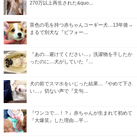
270万以上再生された&quo…
茶色の毛を持つ赤ちゃんコーギー犬…13年後→
まるで別犬な『ビフォー…
『あの…避けてください…』洗濯物を干したか
ったのに…犬がしていた『…
犬の前でスマホをいじった結果…『やめて下さ
い…』切ない声で『文句…
『ワンコで…！？』赤ちゃんが生まれて初めて
『大爆笑』した理由…平…