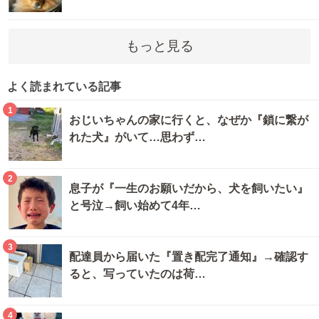
もっと見る
よく読まれている記事
1
おじいちゃんの家に行くと、なぜか『鎖に繋が
れた犬』がいて…思わず…
2
息子が『一生のお願いだから、犬を飼いたい』
と号泣→飼い始めて4年…
3
配達員から届いた『置き配完了通知』→確認す
ると、写っていたのは荷…
4